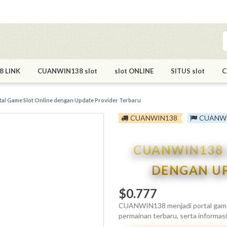
 LINK
CUANWIN138 slot
slot ONLINE
SITUS slot
C
al Game Slot Online dengan Update Provider Terbaru
CUANWIN138
CUANWI
CUANWIN138 
DENGAN UP
$0.777
CUANWIN138 menjadi portal game 
permainan terbaru, serta informas