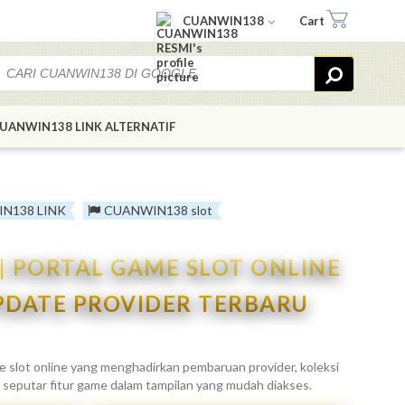
CUANWIN138
Cart
UANWIN138 LINK ALTERNATIF
N138 LINK
CUANWIN138 slot
| PORTAL GAME SLOT ONLINE
DATE PROVIDER TERBARU
slot online yang menghadirkan pembaruan provider, koleksi
i seputar fitur game dalam tampilan yang mudah diakses.