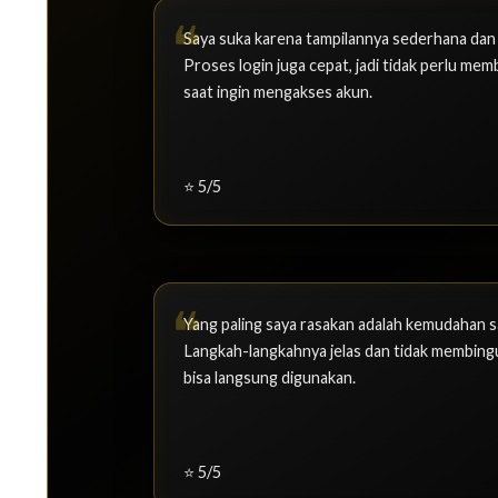
Saya suka karena tampilannya sederhana dan
Proses login juga cepat, jadi tidak perlu m
saat ingin mengakses akun.
⭐ 5/5
Yang paling saya rasakan adalah kemudahan s
Langkah-langkahnya jelas dan tidak membing
bisa langsung digunakan.
⭐ 5/5