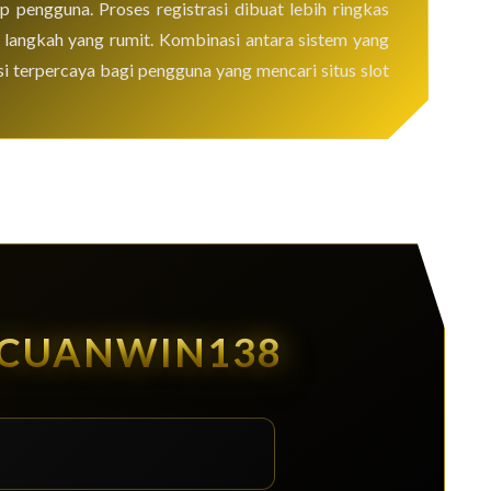
pengguna. Proses registrasi dibuat lebih ringkas
 langkah yang rumit. Kombinasi antara sistem yang
i terpercaya bagi pengguna yang mencari situs slot
 CUANWIN138