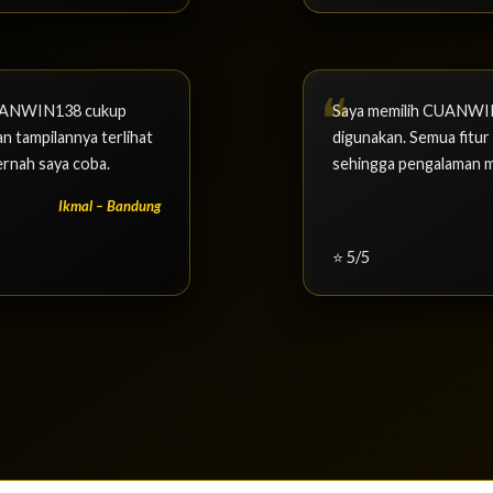
CUANWIN138 cukup
Saya memilih CUANWIN
n tampilannya terlihat
digunakan. Semua fitu
ernah saya coba.
sehingga pengalaman m
Ikmal – Bandung
⭐ 5/5