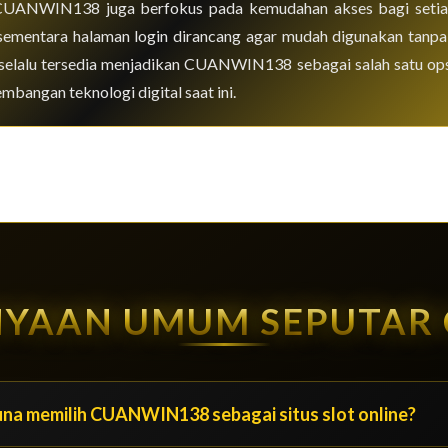
, CUANWIN138 juga berfokus pada kemudahan akses bagi setiap 
sementara halaman login dirancang agar mudah digunakan tanpa
 selalu tersedia menjadikan CUANWIN138 sebagai salah satu ops
mbangan teknologi digital saat ini.
ANYAAN UMUM SEPUTAR
a memilih CUANWIN138 sebagai situs slot online?