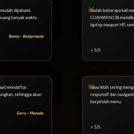
 mudah dipahami.
Sudah beberapa kali m
embuang banyak waktu
CUANWIN138 memiliki p
laptop maupun HP, semu
Benny – Banjarmasin
⭐ 5/5
aat mendaftar.
Saya lebih sering men
ungkan, sehingga akun
responsif dan navigasin
berpindah menu.
Gerry – Manado
⭐ 5/5