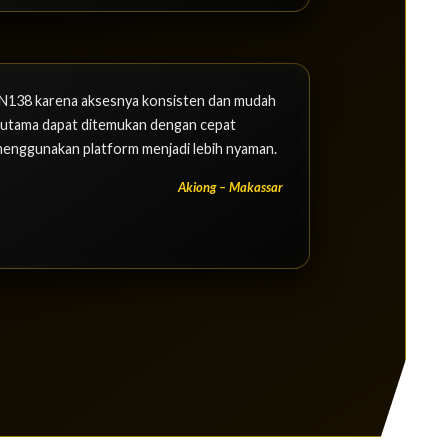
138 karena aksesnya konsisten dan mudah
r utama dapat ditemukan dengan cepat
enggunakan platform menjadi lebih nyaman.
Akiong – Makassar