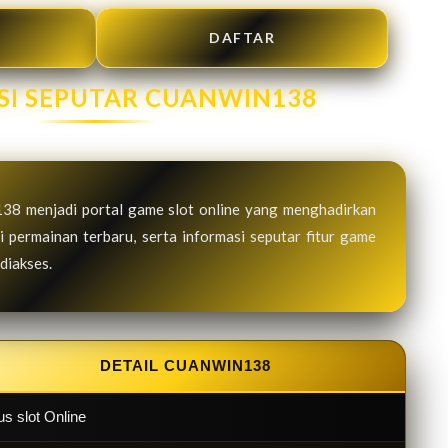
DAFTAR
SI SEPUTAR CUANWIN138
 menjadi portal game slot online yang menghadirkan
i permainan terbaru, serta informasi seputar fitur game
diakses.
DETAIL CUANWIN138
us slot Online