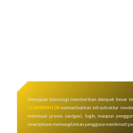
Kemajuan teknologi memberikan dampak besar terha
CUANWIN138
memanfaatkan infrastruktur moder
membuat proses navigasi, login, maupun pengguna
smartphone memungkinkan pengguna menikmati pen