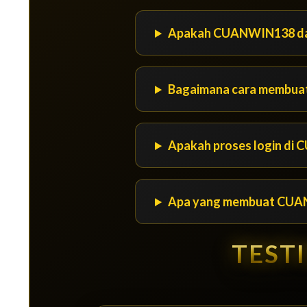
Apakah CUANWIN138 dap
Bagaimana cara membua
Apakah proses login d
Apa yang membuat CUANWI
TEST