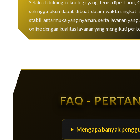
Selain didukung teknologi yang terus diperbarui
sehingga akun dapat dibuat dalam waktu singkat, 
stabil, antarmuka yang nyaman, serta layanan yang
online dengan kualitas layanan yang mengikuti perke
FAQ - PERT
Mengapa banyak penggun