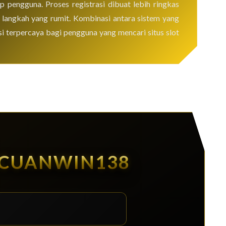
pengguna. Proses registrasi dibuat lebih ringkas
 langkah yang rumit. Kombinasi antara sistem yang
i terpercaya bagi pengguna yang mencari situs slot
 CUANWIN138