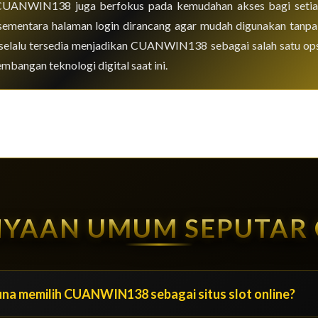
, CUANWIN138 juga berfokus pada kemudahan akses bagi setiap 
sementara halaman login dirancang agar mudah digunakan tanpa
 selalu tersedia menjadikan CUANWIN138 sebagai salah satu ops
mbangan teknologi digital saat ini.
ANYAAN UMUM SEPUTAR
a memilih CUANWIN138 sebagai situs slot online?