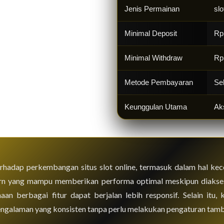
Jenis Permainan
slo
Minimal Deposit
Rp
Minimal Withdraw
Rp
Metode Pembayaran
Se
Keunggulan Utama
Ak
dap perkembangan situs slot online, termasuk dalam hal kecep
n yang mampu memberikan performa optimal meskipun diakses 
an berbagai fitur dapat berjalan lebih responsif. Selain itu
galaman yang konsisten tanpa perlu melakukan pengaturan tam