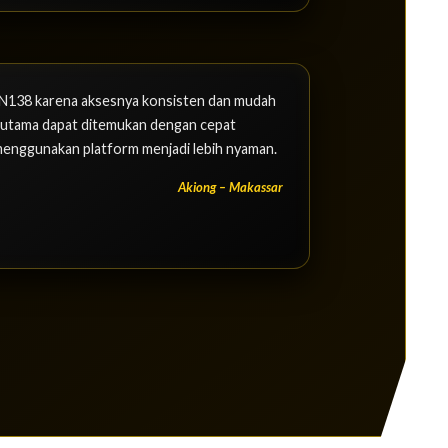
138 karena aksesnya konsisten dan mudah
r utama dapat ditemukan dengan cepat
enggunakan platform menjadi lebih nyaman.
Akiong – Makassar