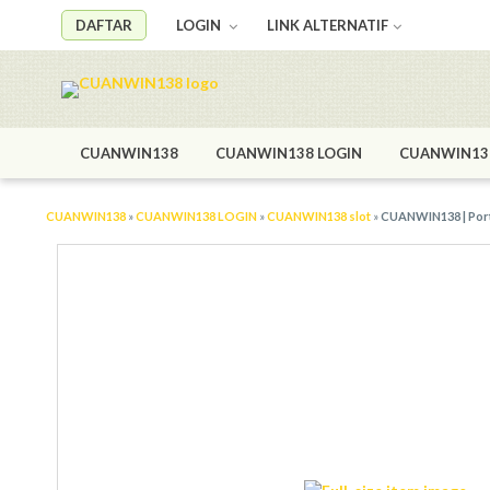
DAFTAR
LOGIN
LINK ALTERNATIF
CUANWIN138
CUANWIN138 LOGIN
CUANWIN138
CUANWIN138
»
CUANWIN138 LOGIN
»
CUANWIN138 slot
»
CUANWIN138 | Port