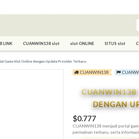
 LINK
CUANWIN138 slot
slot ONLINE
SITUS slot
C
al Game Slot Online dengan Update Provider Terbaru
CUANWIN138
CUANWI
CUANWIN138 
DENGAN UP
$0.777
CUANWIN138 menjadi portal game 
permainan terbaru, serta informas