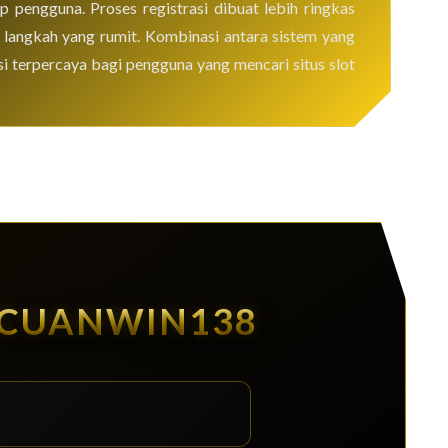
pengguna. Proses registrasi dibuat lebih ringkas
 langkah yang rumit. Kombinasi antara sistem yang
i terpercaya bagi pengguna yang mencari situs slot
 CUANWIN138