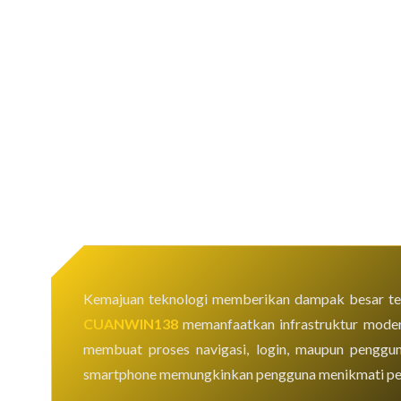
Kemajuan teknologi memberikan dampak besar terha
CUANWIN138
memanfaatkan infrastruktur moder
membuat proses navigasi, login, maupun pengguna
smartphone memungkinkan pengguna menikmati pen