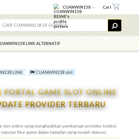
CUANWIN138
Cart
UANWIN138 LINK ALTERNATIF
N138 LINK
CUANWIN138 slot
| PORTAL GAME SLOT ONLINE
DATE PROVIDER TERBARU
slot online yang menghadirkan pembaruan provider, koleksi
i seputar fitur game dalam tampilan yang mudah diakses.