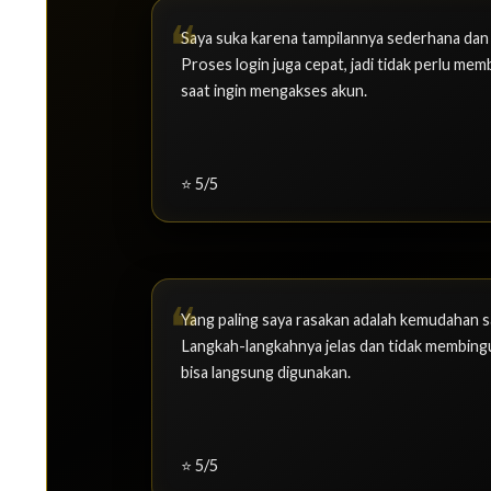
Saya suka karena tampilannya sederhana dan
Proses login juga cepat, jadi tidak perlu m
saat ingin mengakses akun.
⭐ 5/5
Yang paling saya rasakan adalah kemudahan s
Langkah-langkahnya jelas dan tidak membing
bisa langsung digunakan.
⭐ 5/5