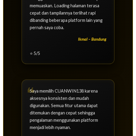
memuaskan. Loading halaman terasa
cepat dan tampilannya terlihat rapi
dibanding beberapa platform lain yang
pernah saya coba.
Ikmal – Bandung
⭐ 5/5
Saya memilih CUANWIN138 karena
aksesnya konsisten dan mudah
digunakan. Semua fitur utama dapat
ditemukan dengan cepat sehingga
pengalaman menggunakan platform
menjadi lebih nyaman.