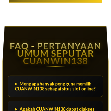
FAQ - PERTANYAAN
UMUM SEPUTAR
CUANWIN138
Mengapa banyak pengguna memilih
CUANWIN138 sebagai situs slot online?
Apakah CUANWIN138 dapat diakses