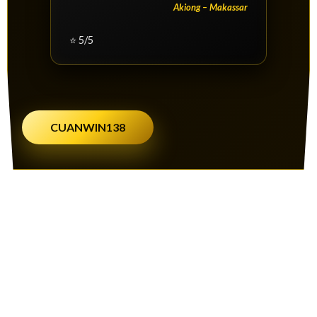
Akiong – Makassar
⭐ 5/5
CUANWIN138