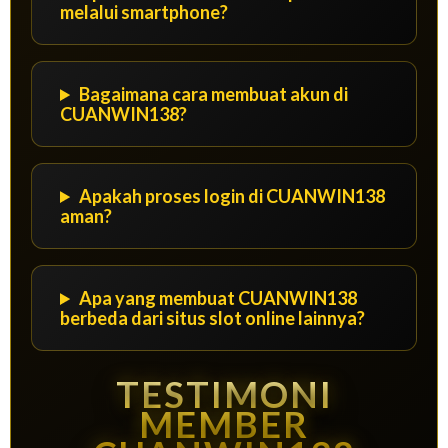
melalui smartphone?
Bagaimana cara membuat akun di
CUANWIN138?
Apakah proses login di CUANWIN138
aman?
Apa yang membuat CUANWIN138
berbeda dari situs slot online lainnya?
TESTIMONI
MEMBER