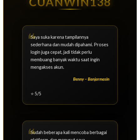
CUANWIN138
Saya suka karena tampilannya
sederhana dan mudah dipahami. Proses
login juga cepat, jadi tidak perlu
membuang banyak waktu saat ingin
mengakses akun.
Benny – Banjarmasin
⭐ 5/5
Sudah beberapa kali mencoba berbagai
platform, dan menurut saya