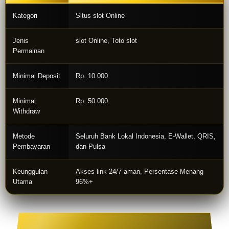
Kategori
Situs slot Online
Jenis
slot Online, Toto slot
Permainan
Minimal Deposit
Rp. 10.000
Minimal
Rp. 50.000
Withdraw
Metode
Seluruh Bank Lokal Indonesia, E-Wallet, QRIS,
Pembayaran
dan Pulsa
Keunggulan
Akses link 24/7 aman, Persentase Menang
Utama
96%+