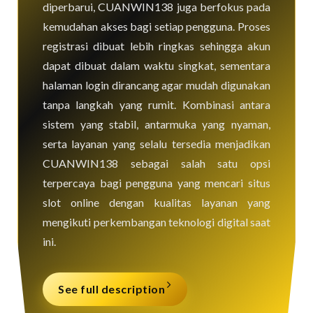
diperbarui, CUANWIN138 juga berfokus pada
kemudahan akses bagi setiap pengguna. Proses
registrasi dibuat lebih ringkas sehingga akun
dapat dibuat dalam waktu singkat, sementara
halaman login dirancang agar mudah digunakan
tanpa langkah yang rumit. Kombinasi antara
sistem yang stabil, antarmuka yang nyaman,
serta layanan yang selalu tersedia menjadikan
CUANWIN138 sebagai salah satu opsi
terpercaya bagi pengguna yang mencari situs
slot online dengan kualitas layanan yang
mengikuti perkembangan teknologi digital saat
ini.
See full description