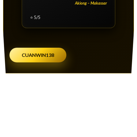
Akiong – Makassar
⭐ 5/5
CUANWIN138