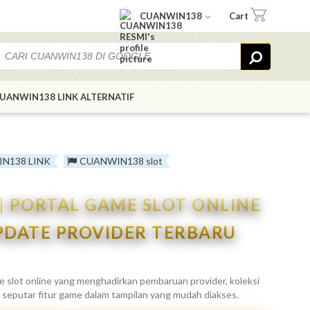
CUANWIN138
Cart
UANWIN138 LINK ALTERNATIF
N138 LINK
CUANWIN138 slot
| PORTAL GAME SLOT ONLINE
DATE PROVIDER TERBARU
slot online yang menghadirkan pembaruan provider, koleksi
i seputar fitur game dalam tampilan yang mudah diakses.