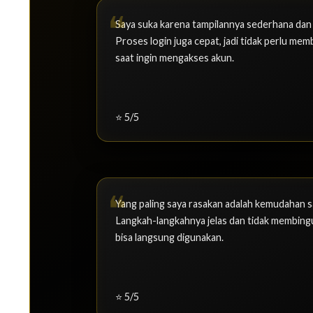
Saya suka karena tampilannya sederhana dan
Proses login juga cepat, jadi tidak perlu m
saat ingin mengakses akun.
⭐ 5/5
Yang paling saya rasakan adalah kemudahan s
Langkah-langkahnya jelas dan tidak membing
bisa langsung digunakan.
⭐ 5/5