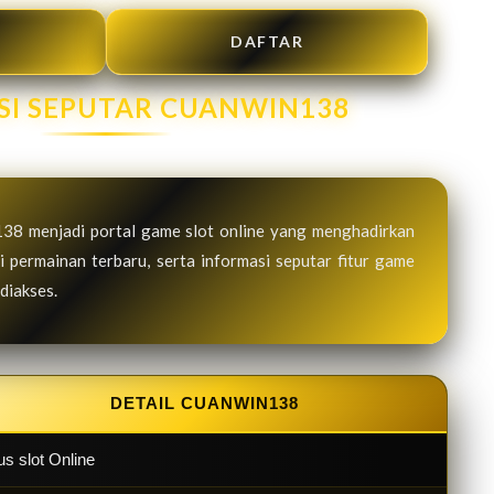
DAFTAR
SI SEPUTAR CUANWIN138
 menjadi portal game slot online yang menghadirkan
i permainan terbaru, serta informasi seputar fitur game
diakses.
DETAIL CUANWIN138
us slot Online