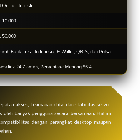
t Online, Toto slot
. 10.000
. 50.000
luruh Bank Lokal Indonesia, E-Wallet, QRIS, dan Pulsa
ses link 24/7 aman, Persentase Menang 96%+
atan akses, keamanan data, dan stabilitas server.
oleh banyak pengguna secara bersamaan. Hal ini
, kompatibilitas dengan perangkat desktop maupun
bahan.