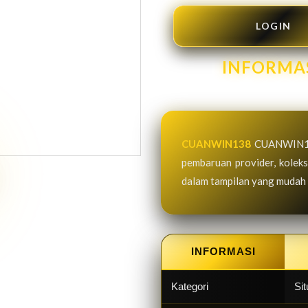
LOGIN
INFORMA
CUANWIN138
CUANWIN138
pembaruan provider, koleks
dalam tampilan yang mudah 
INFORMASI
Kategori
Sit