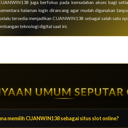
, CUANWIN138 juga berfokus pada kemudahan akses bagi setiap 
sementara halaman login dirancang agar mudah digunakan tanpa
 selalu tersedia menjadikan CUANWIN138 sebagai salah satu ops
mbangan teknologi digital saat ini.
ANYAAN UMUM SEPUTAR
a memilih CUANWIN138 sebagai situs slot online?