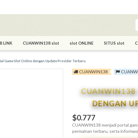
 LINK
CUANWIN138 slot
slot ONLINE
SITUS slot
C
al Game Slot Online dengan Update Provider Terbaru
CUANWIN138
CUANWI
CUANWIN138 
DENGAN UP
$0.777
CUANWIN138 menjadi portal game 
permainan terbaru, serta informas