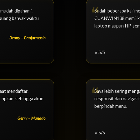
 mudah dipahami.
Sudah beberapa kali m
embuang banyak waktu
CUANWIN138 memiliki p
laptop maupun HP, semu
Benny – Banjarmasin
⭐ 5/5
aat mendaftar.
Saya lebih sering men
ungkan, sehingga akun
responsif dan navigasin
berpindah menu.
Gerry – Manado
⭐ 5/5