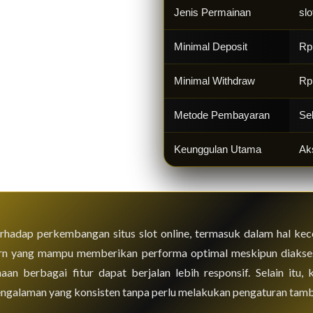
Jenis Permainan
slo
Minimal Deposit
Rp
Minimal Withdraw
Rp
Metode Pembayaran
Se
Keunggulan Utama
Ak
dap perkembangan situs slot online, termasuk dalam hal kecep
n yang mampu memberikan performa optimal meskipun diakses 
an berbagai fitur dapat berjalan lebih responsif. Selain itu
galaman yang konsisten tanpa perlu melakukan pengaturan tam