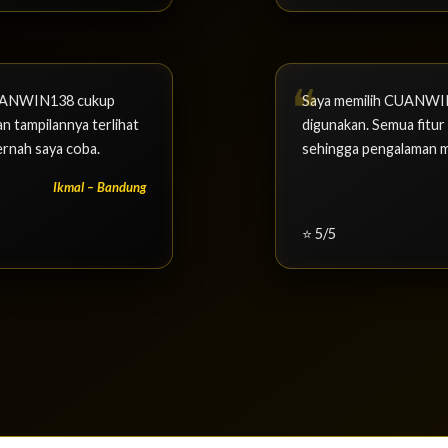
CUANWIN138 cukup
Saya memilih CUANWIN
n tampilannya terlihat
digunakan. Semua fitu
ernah saya coba.
sehingga pengalaman m
Ikmal – Bandung
⭐ 5/5